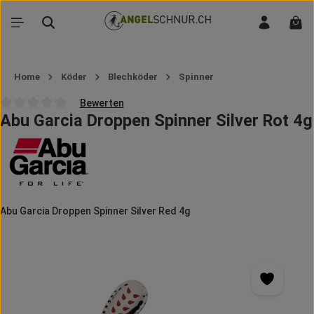
Zum Hauptinhalt springen
War
Home
Köder
Blechköder
Spinner
Bewerten
Abu Garcia Droppen Spinner Silver Rot 4g
Durchschnittliche Bewertung von 0 von 5 Sternen
Abu Garcia Droppen Spinner Silver Red 4g
Bildergalerie überspringen