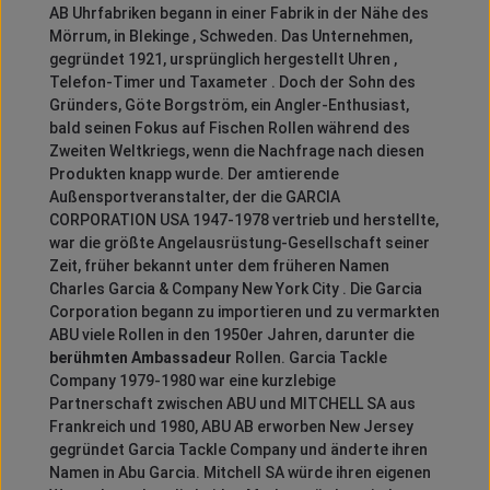
AB Uhrfabriken begann in einer Fabrik in der Nähe des
Mörrum, in Blekinge , Schweden.
Das Unternehmen,
gegründet 1921, ursprünglich hergestellt Uhren ,
Telefon-Timer und Taxameter .
Doch der Sohn des
Gründers, Göte Borgström, ein Angler-Enthusiast,
bald seinen Fokus auf Fischen Rollen während des
Zweiten Weltkriegs, wenn die Nachfrage nach diesen
Produkten knapp wurde.
Der amtierende
Außensportveranstalter, der die GARCIA
CORPORATION USA 1947-1978 vertrieb und herstellte,
war die größte Angelausrüstung-Gesellschaft seiner
Zeit, früher bekannt unter dem früheren Namen
Charles Garcia & Company New York City .
Die Garcia
Corporation begann zu importieren und zu vermarkten
ABU viele Rollen in den 1950er Jahren, darunter die
berühmten Ambassadeur
Rollen.
Garcia Tackle
Company 1979-1980 war eine kurzlebige
Partnerschaft zwischen ABU und MITCHELL SA aus
Frankreich und 1980, ABU AB erworben New Jersey
gegründet Garcia Tackle Company und änderte ihren
Namen in Abu Garcia.
Mitchell SA würde ihren eigenen