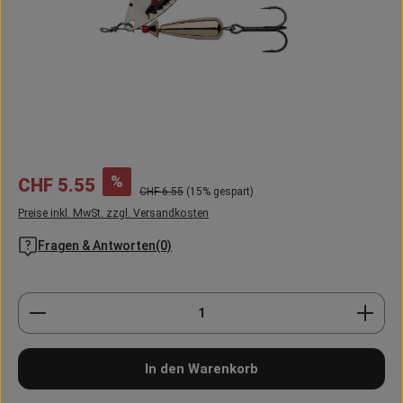
Verkaufspreis:
%
CHF 5.55
Regulärer Preis:
CHF 6.55
(15% gespart)
Preise inkl. MwSt. zzgl. Versandkosten
Fragen & Antworten(0)
Produkt Anzahl: Gib den gewünschten Wert ein oder
In den Warenkorb