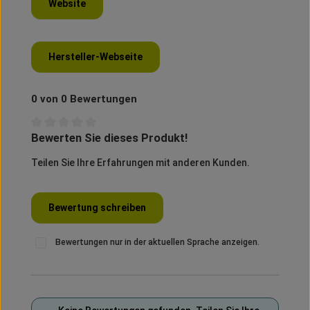
Website
Hersteller-Webseite
0 von 0 Bewertungen
Bewerten Sie dieses Produkt!
Durchschnittliche Bewertung von 0 von 5 Sternen
Teilen Sie Ihre Erfahrungen mit anderen Kunden.
Bewertung schreiben
Bewertungen nur in der aktuellen Sprache anzeigen.