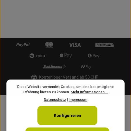
Kostenloser Versand ab 50 CHF
Diese Website verwendet Cookies, um eine bestmögliche
info@angelschnur.ch
Erfahrung bieten zu können.
Mehr Informationen ...
Datenschutz
|
Impressum
Konfigurieren