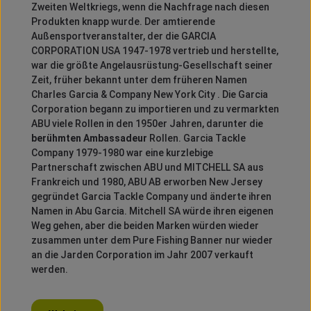
Zweiten Weltkriegs, wenn die Nachfrage nach diesen
Produkten knapp wurde.
Der amtierende
Außensportveranstalter, der die GARCIA
CORPORATION USA 1947-1978 vertrieb und herstellte,
war die größte Angelausrüstung-Gesellschaft seiner
Zeit, früher bekannt unter dem früheren Namen
Charles Garcia & Company New York City .
Die Garcia
Corporation begann zu importieren und zu vermarkten
ABU viele Rollen in den 1950er Jahren, darunter die
berühmten Ambassadeur
Rollen.
Garcia Tackle
Company 1979-1980 war eine kurzlebige
Partnerschaft zwischen ABU und MITCHELL SA aus
Frankreich und 1980, ABU AB erworben New Jersey
gegründet Garcia Tackle Company und änderte ihren
Namen in Abu Garcia.
Mitchell SA würde ihren eigenen
Weg gehen, aber die beiden Marken würden wieder
zusammen unter dem Pure Fishing Banner nur wieder
an die Jarden Corporation im Jahr 2007 verkauft
werden.