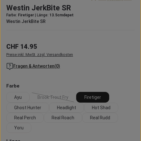
Durchschnittliche Bewertung von 0 von 5 Sternen
Westin JerkBite SR
Farbe:
Firetiger
|
Länge:
13.5cmdepet
Westin JerkBite SR
Regulärer Preis:
CHF 14.95
Preise inkl. MwSt. zzgl. Versandkosten
Fragen & Antworten(0)
auswählen
Farbe
Ayu
Brook Trout Fry
Firetiger
(Diese Option ist zurzeit nicht verfügbar.)
Ghost Hunter
Headlight
Hot Shad
Real Perch
Real Roach
Real Rudd
Yoru
auswählen