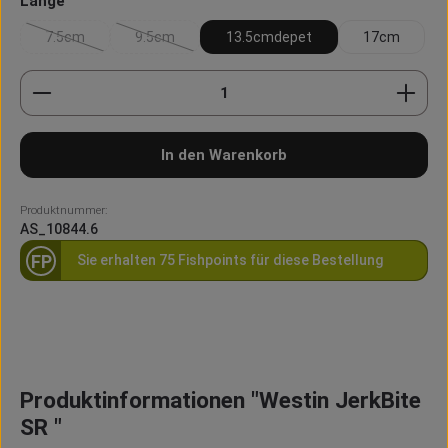
Länge
7.5cm
9.5cm
13.5cmdepet
17cm
(Diese Option ist zurzeit nicht verfügbar.)
(Diese Option ist zurzeit nicht verfügbar.)
Produkt Anzahl: Gib den gewünschten Wert ein oder
In den Warenkorb
Produktnummer:
AS_10844.6
FP
Sie erhalten 75 Fishpoints für diese Bestellung
Produktinformationen "Westin JerkBite
SR "