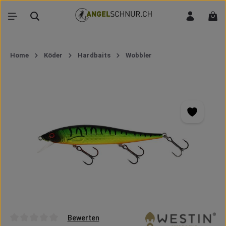
Zum Hauptinhalt springen
War
Home
Köder
Hardbaits
Wobbler
Bildergalerie überspringen
Bewerten