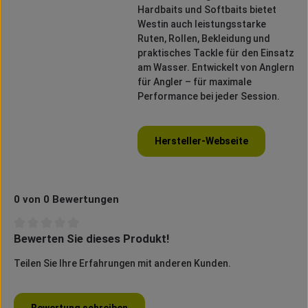
Hardbaits und Softbaits bietet
Westin auch leistungsstarke
Ruten, Rollen, Bekleidung und
praktisches Tackle für den Einsatz
am Wasser. Entwickelt von Anglern
für Angler – für maximale
Performance bei jeder Session.
Hersteller-Webseite
0 von 0 Bewertungen
Bewerten Sie dieses Produkt!
Durchschnittliche Bewertung von 0 von 5 Sternen
Teilen Sie Ihre Erfahrungen mit anderen Kunden.
Bewertung schreiben