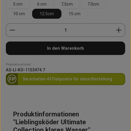
5 cm
6 cm
7,5cm
7.0cm
10 cm
12.5cm
15 cm
Produkt Anzahl: Gib den gewünschten Wert ein oder
In den Warenkorb
Produktnummer:
AS-LI-KO-1153474.7
FP
Sie erhalten 43 Fishpoints für diese Bestellung
Produktinformationen
"Lieblingsköder Ultimate
Collection klares Wasser"