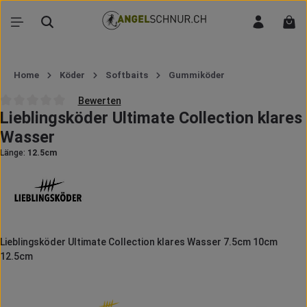
Zum Hauptinhalt springen
War
Home
Köder
Softbaits
Gummiköder
Bewerten
Lieblingsköder Ultimate Collection klares
Durchschnittliche Bewertung von 0 von 5 Sternen
Wasser
Länge:
12.5cm
Lieblingsköder Ultimate Collection klares Wasser 7.5cm 10cm
12.5cm
Bildergalerie überspringen