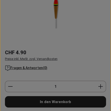
Regulärer Preis:
CHF 4.90
Preise inkl. MwSt. zzgl. Versandkosten
Fragen & Antworten(0)
Produkt Anzahl: Gib den gewünschten Wert ein oder
In den Warenkorb