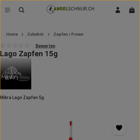
Zum Hauptinhalt springen
War
Home
Zubehör
Zapfen / Posen
Bewerten
Lago Zapfen 15g
Durchschnittliche Bewertung von 0 von 5 Sternen
Mikra Lago Zapfen 5g
Bildergalerie überspringen