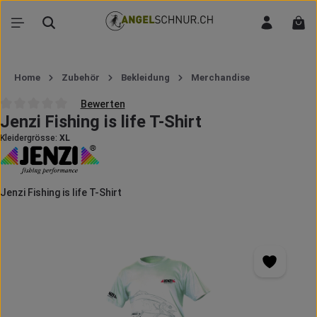
Zum Hauptinhalt springen
War
Home
Zubehör
Bekleidung
Merchandise
Bewerten
Jenzi Fishing is life T-Shirt
Durchschnittliche Bewertung von 0 von 5 Sternen
Kleidergrösse:
XL
Jenzi Fishing is life T-Shirt
Bildergalerie überspringen