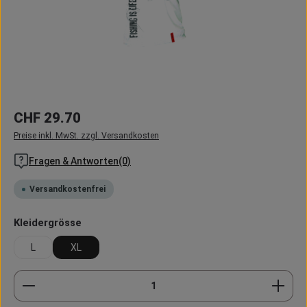
Regulärer Preis:
CHF 29.70
Preise inkl. MwSt. zzgl. Versandkosten
Fragen & Antworten(0)
Versandkostenfrei
auswählen
Kleidergrösse
L
XL
Produkt Anzahl: Gib den gewünschten Wert ein oder