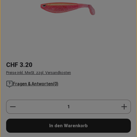
Regulärer Preis:
CHF 3.20
Preise inkl. MwSt. zzgl. Versandkosten
Fragen & Antworten(0)
Produkt Anzahl: Gib den gewünschten Wert ein oder
In den Warenkorb