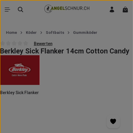
Zum Hauptinhalt springen
War
Home
Köder
Softbaits
Gummiköder
Bewerten
Berkley Sick Flanker 14cm Cotton Candy
Durchschnittliche Bewertung von 0 von 5 Sternen
Berkley Sick Flanker
Bildergalerie überspringen