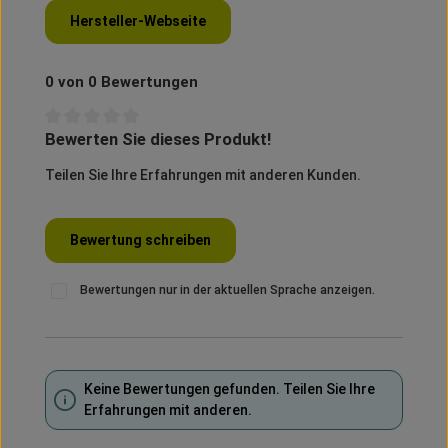
Hersteller-Webseite
0 von 0 Bewertungen
Bewerten Sie dieses Produkt!
Durchschnittliche Bewertung von 0 von 5 Sternen
Teilen Sie Ihre Erfahrungen mit anderen Kunden.
Bewertung schreiben
Bewertungen nur in der aktuellen Sprache anzeigen.
Keine Bewertungen gefunden. Teilen Sie Ihre
Erfahrungen mit anderen.