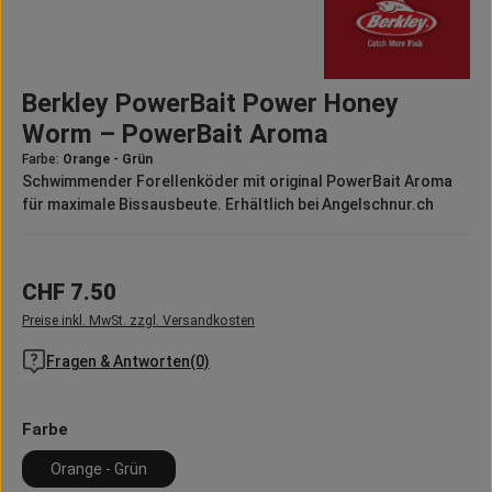
Durchschnittliche Bewertung von 0 von 5 Sternen
Berkley PowerBait Power Honey
Worm – PowerBait Aroma
Farbe:
Orange - Grün
Schwimmender Forellenköder mit original PowerBait Aroma
für maximale Bissausbeute. Erhältlich bei Angelschnur.ch
Regulärer Preis:
CHF 7.50
Preise inkl. MwSt. zzgl. Versandkosten
Fragen & Antworten(0)
auswählen
Farbe
Orange - Grün