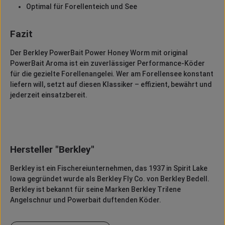
Optimal für Forellenteich und See
Fazit
Der Berkley PowerBait Power Honey Worm mit original
PowerBait Aroma ist ein zuverlässiger Performance-Köder
für die gezielte Forellenangelei. Wer am Forellensee konstant
liefern will, setzt auf diesen Klassiker – effizient, bewährt und
jederzeit einsatzbereit.
Hersteller "Berkley"
Berkley
ist ein Fischereiunternehmen, das 1937 in
Spirit
Lake
Iowa gegründet wurde als
Berkley
Fly
Co. von
Berkley
Bedell
.
Berkley
ist bekannt für seine Marken
Berkley
Trilene
Angelschnur und
Powerbait
duftenden Köder.