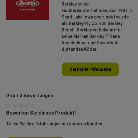
Berkley
ist ein
Fischereiunternehmen, das 1937 in
Spirit
Lake Iowa gegründet wurde
als
Berkley
Fly
Co. von
Berkley
Bedell
.
Berkley
ist bekannt für
seine Marken
Berkley
Trilene
Angelschnur und
Powerbait
duftenden Köder.
Hersteller-Webseite
0 von 0 Bewertungen
Bewerten Sie dieses Produkt!
Durchschnittliche Bewertung von 0 von 5 Sternen
Teilen Sie Ihre Erfahrungen mit anderen Kunden.