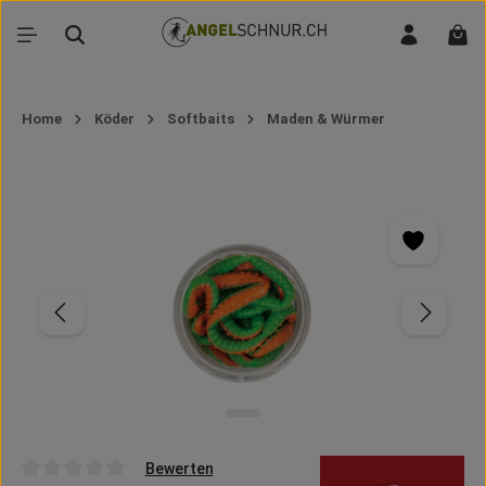
Zum Hauptinhalt springen
War
Home
Köder
Softbaits
Maden & Würmer
Bildergalerie überspringen
Bewerten