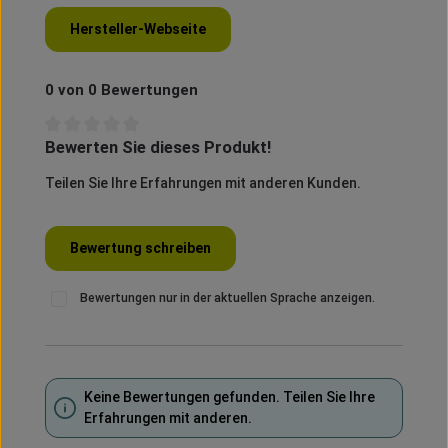
Hersteller-Webseite
0 von 0 Bewertungen
Bewerten Sie dieses Produkt!
Durchschnittliche Bewertung von 0 von 5 Sternen
Teilen Sie Ihre Erfahrungen mit anderen Kunden.
Bewertung schreiben
Bewertungen nur in der aktuellen Sprache anzeigen.
Keine Bewertungen gefunden. Teilen Sie Ihre
Erfahrungen mit anderen.