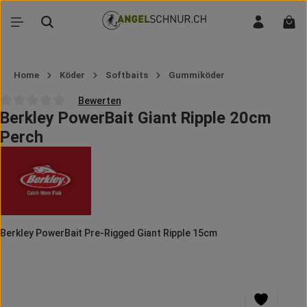
Zum Hauptinhalt springen
War
Home
Köder
Softbaits
Gummiköder
Bewerten
Berkley PowerBait Giant Ripple 20cm
Durchschnittliche Bewertung von 0 von 5 Sternen
Perch
Berkley PowerBait Pre-Rigged Giant Ripple 15cm
Bildergalerie überspringen