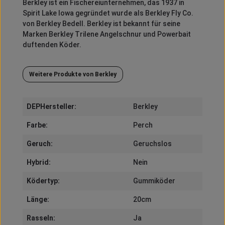
Berkley
ist ein Fischereiunternehmen, das 1937 in
Spirit
Lake Iowa gegründet wurde als
Berkley
Fly
Co.
von
Berkley
Bedell
.
Berkley
ist bekannt für seine
Marken
Berkley
Trilene
Angelschnur und
Powerbait
duftenden Köder.
Weitere Produkte von Berkley
DEPHersteller:
Berkley
Farbe:
Perch
Geruch:
Geruchslos
Hybrid:
Nein
Ködertyp:
Gummiköder
Länge:
20cm
Rasseln:
Ja