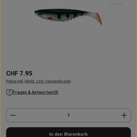
Regulärer Preis:
CHF 7.95
Preise inkl. MwSt. zzgl. Versandkosten
Fragen & Antworten(0)
Produkt Anzahl: Gib den gewünschten Wert ein oder
In den Warenkorb