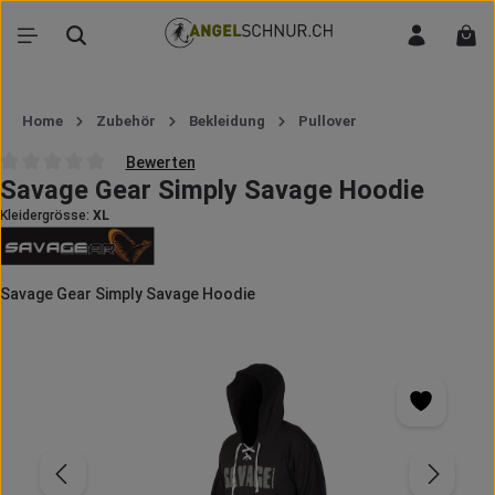
Zum Hauptinhalt springen
War
Home
Zubehör
Bekleidung
Pullover
Bewerten
Savage Gear Simply Savage Hoodie
Durchschnittliche Bewertung von 0 von 5 Sternen
Kleidergrösse:
XL
Savage Gear Simply Savage Hoodie
Bildergalerie überspringen