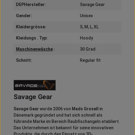
DEPHersteller:
Savage Gear
Gender:
Unisex
Kleidergrösse:
S
, M
, L
, XL
Kleidungs . Typ:
Hoody
Maschinenwäsche
:
30 Grad
Schnitt:
Regular fit
Savage Gear
Savage Gear
wurde 2006 von
Mads Grosell
in
Dänemark gegründet und hat sich schnell als
führende Marke im Bereich Raubfischangeln etabliert.
Das Unternehmen ist bekannt für seine innovativen
Produkte, die durch den Einsatz von 3D-