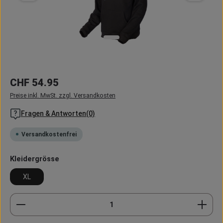
Regulärer Preis:
CHF 54.95
Preise inkl. MwSt. zzgl. Versandkosten
Fragen & Antworten(0)
Versandkostenfrei
auswählen
Kleidergrösse
XL
Produkt Anzahl: Gib den gewünschten Wert ein oder