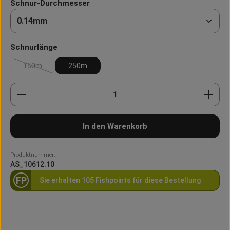
auswählen
Schnur-Durchmesser
auswählen
Schnurlänge
150m
250m
(Diese Option ist zurzeit nicht verfügbar.)
Produkt Anzahl: Gib den gewünschten Wert ein oder
In den Warenkorb
Produktnummer:
AS_10612.10
FP
Sie erhalten 105 Fishpoints für diese Bestellung