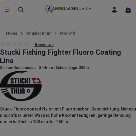
Zum Hauptinhalt springen
War
Home
Angelschnur
Monofil
Bewerten
Stucki Fishing Fighter Fluoro Coating
Durchschnittliche Bewertung von 0 von 5 Sternen
Line
Schnur-Durchmesser:
0.14mm
|
Schnurlänge:
250m
Stucki Fluorocoated Nylon mit Fluorocarbon-Beschichtung. Nahezu
unsichtbar unter Wasser, hohe Knotenfestigkeit, geringe Dehnung
und erhältlich in 150 m oder 250 m.